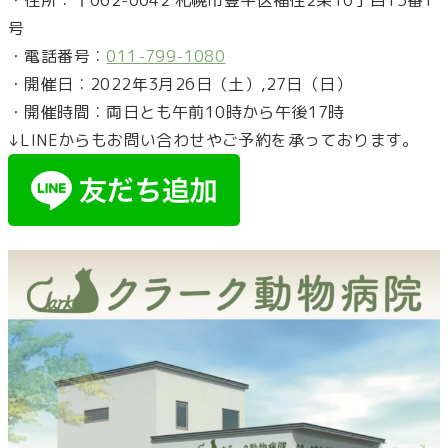
・住所︰〒062-0042 札幌市豊平区福住
2
条
10
丁目
15
番
1
号
・電話番号︰
011-799-1080
・開催日︰2022年3月26日（土）,27日（日）
・開催時間︰両日とも午前10時から午後17時
↓LINEからもお問い合わせやご予約を承っております。